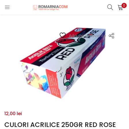
0
LOGIN
REGISTER
Enter your username and password to login.
Adauga la favorite
Remember me
Lost password?
12,00
lei
CULORI ACRILICE 250GR RED ROSE