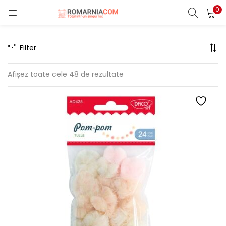
0
LOGIN
REGISTER
Filter
Enter your username and password to login.
Afișez toate cele 48 de rezultate
Remember me
Lost password?