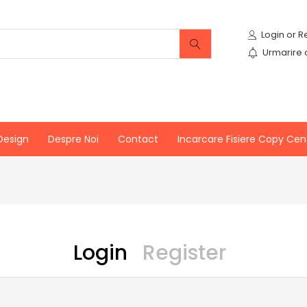
Urmarire
Design
Despre Noi
Contact
Incarcare Fisiere Copy Cen
Login
Register