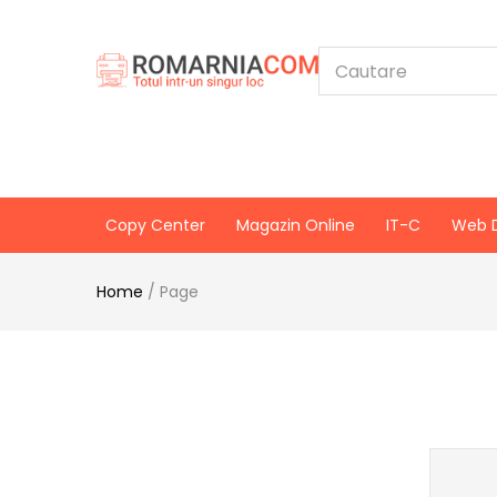
Copy Center
Magazin Online
IT-C
Web 
Home
/
Page