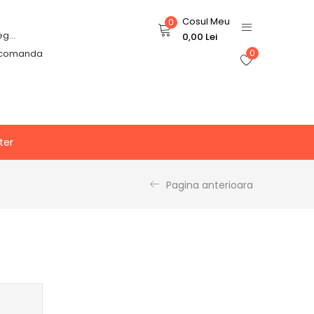
Cosul Meu
0
Login or Register
0,00
Lei
 comanda
0
ter
Pagina anterioara