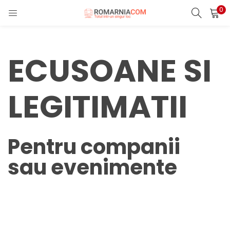
0
LOGIN
REGISTER
Enter your username and password to login.
ECUSOANE SI
LEGITIMATII
Remember me
Pentru companii
sau evenimente
Lost password?