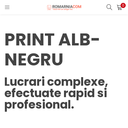
0
LOGIN
REGISTER
Enter your username and password to login.
PRINT ALB-
NEGRU
Remember me
Lucrari complexe,
efectuate rapid si
Lost password?
profesional.