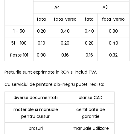
A4
A3
fata
fata-verso
fata
fata-verso
1 – 50
0.20
0.40
0.40
0.80
51 – 100
0.10
0.20
0.20
0.40
Peste 101
0.08
0.16
0.16
0.32
Preturile sunt exprimate in RON si includ TVA.
Cu serviciul de printare alb-negru puteti realiza:
diverse documentatii
planse CAD
materiale si manuale
certificate de
pentru cursuri
garantie
brosuri
manuale utilizare