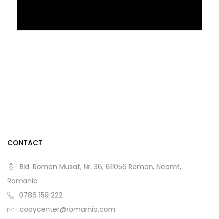
CONTACT
Bld. Roman Musat, Nr. 36, 611056 Roman, Neamt,
Romania
0786 159 222
copycenter@romarnia.com