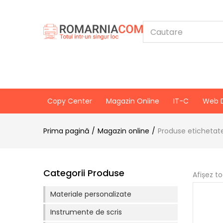
Copy Center
Magazin Online
IT-C
Web 
Prima pagină
Magazin online
Produse etichetate
Categorii Produse
Afișez t
Materiale personalizate
Instrumente de scris