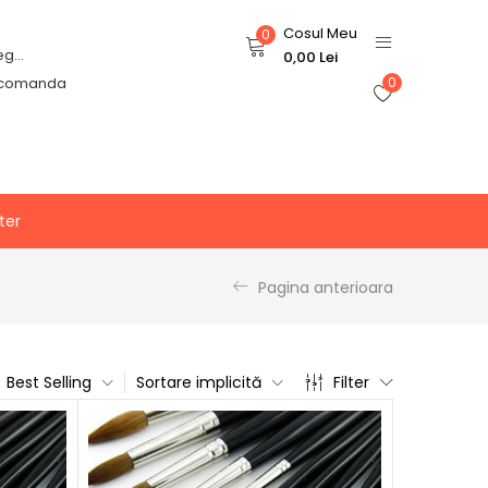
Cosul Meu
0
Login or Register
0,00
Lei
 comanda
0
ter
Pagina anterioara
Best Selling
Sortare implicită
Filter