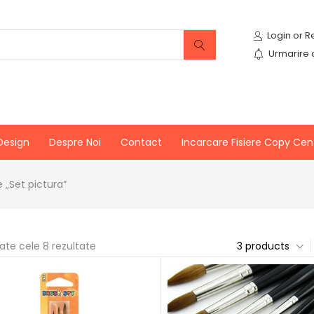
Urmarire
Design
Despre Noi
Contact
Incarcare Fisiere Copy Cen
 „Set pictura”
oate cele 8 rezultate
3 products