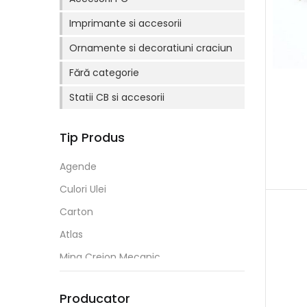
Imprimante si accesorii
Ornamente si decoratiuni craciun
Fără categorie
Statii CB si accesorii
Tip Produs
Agende
Culori Ulei
Carton
Atlas
Mina Creion Mecanic
Agrafe/ Ace Cu Gamalie
Producator
Caiete Mecanice