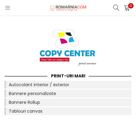
0
LOGIN
REGISTER
Enter your username and password to login.
Remember me
PRINT-URI MARI
Autocolant interior / exterior
Bannere personalizate
Lost password?
Bannere Rollup
Tablouri canvas