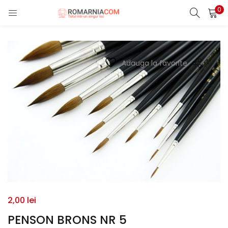
0
LOGIN
REGISTER
Enter your username and password to login.
Adauga la favorite
Remember me
Lost password?
2,00
lei
PENSON BRONS NR 5