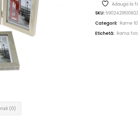
Adauga la f
SKU:
590242951082
Categorii:
Rame 10
Etichetă:
Rama fot
nzii (0)