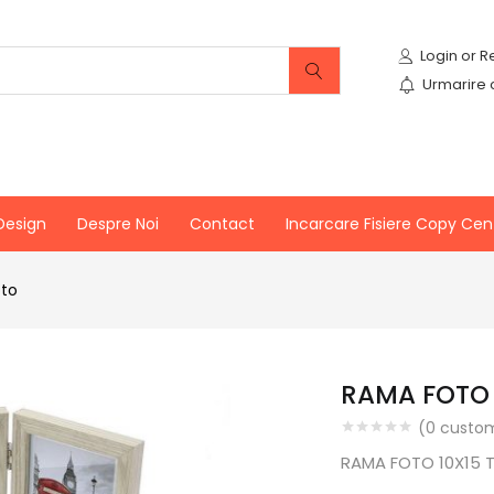
Urmarire
Design
Despre Noi
Contact
Incarcare Fisiere Copy Cen
oto
RAMA FOTO 
(
0
custom
RAMA FOTO 10X15 T