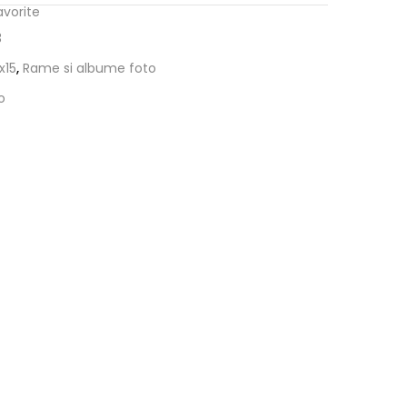
avorite
3
x15
,
Rame si albume foto
o