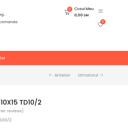
Cosul Meu
0
Login or Register
0,00
Lei
 comanda
0
ter
Anterior
Urmatorul
10X15 TD10/2
er reviews)
D10/2