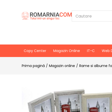
Copy Center
Magazin Online
IT-C
Web 
Prima pagină
Magazin online
Rame si albume f