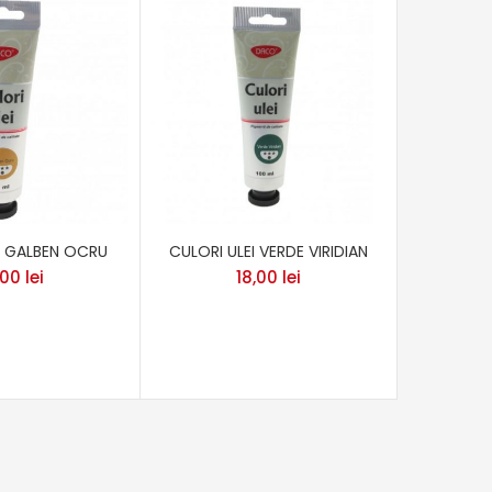
I GALBEN OCRU
CULORI ULEI VERDE VIRIDIAN
CARTO
12X1
,00
lei
18,00
lei