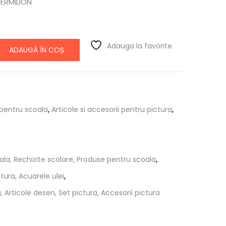
VERMILION
Adauga la favorite
ADAUGĂ ÎN COȘ
 pentru scoala
,
Articole si accesorii pentru pictura
,
ala, Rechizite scolare, Produse pentru scoala
,
ictura, Acuarele ulei
,
 Articole desen, Set pictura, Accesorii pictura