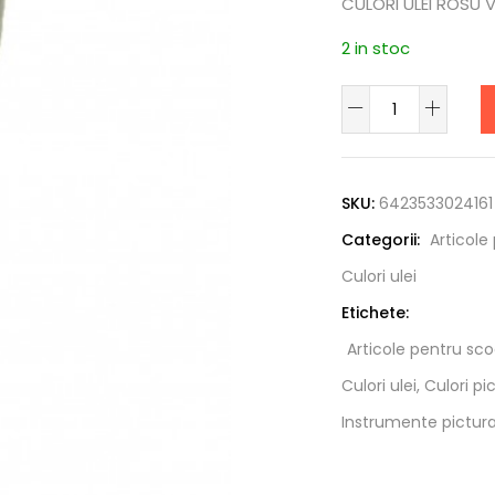
CULORI ULEI ROSU 
2 in stoc
Cantitate
CULORI
Alternative:
ULEI
ROSU
SKU:
6423533024161
VERMILION
Categorii:
Articole
Culori ulei
Etichete:
Articole pentru sco
Culori ulei, Culori p
Instrumente pictura,