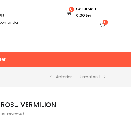
Cosul Meu
0
Login or Register
0,00
Lei
 comanda
0
ter
Anterior
Urmatorul
I ROSU VERMILION
er reviews)