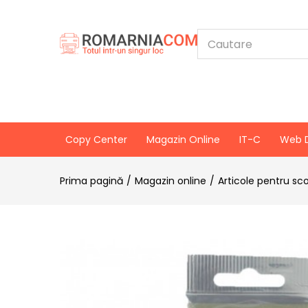
Copy Center
Magazin Online
IT-C
Web 
Prima pagină
Magazin online
Articole pentru sc