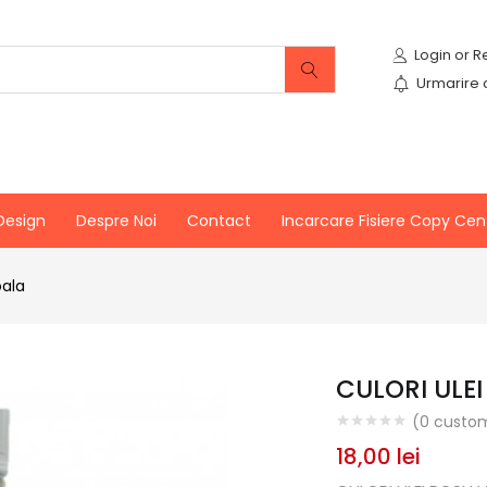
Urmarire
Design
Despre Noi
Contact
Incarcare Fisiere Copy Cen
oala
CULORI ULE
(
0
custom
18,00
lei