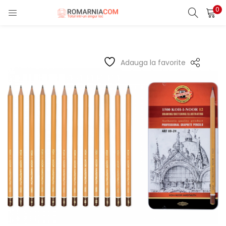
0
LOGIN
REGISTER
Enter your username and password to login.
Adauga la favorite
Remember me
Lost password?