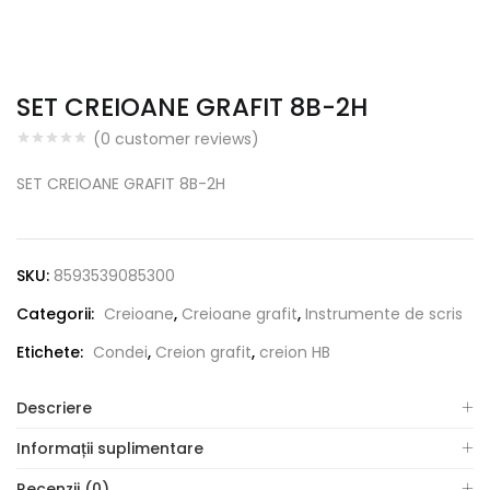
SET CREIOANE GRAFIT 8B-2H
(
0
customer reviews)
SET CREIOANE GRAFIT 8B-2H
SKU:
8593539085300
Categorii:
Creioane
,
Creioane grafit
,
Instrumente de scris
Etichete:
Condei
,
Creion grafit
,
creion HB
Descriere
Informații suplimentare
Recenzii (0)