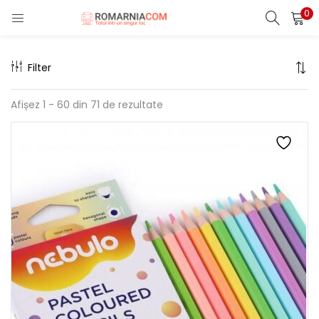
0
LOGIN
REGISTER
Filter
Enter your username and password to login.
Afișez 1 - 60 din 71 de rezultate
Remember me
Lost password?