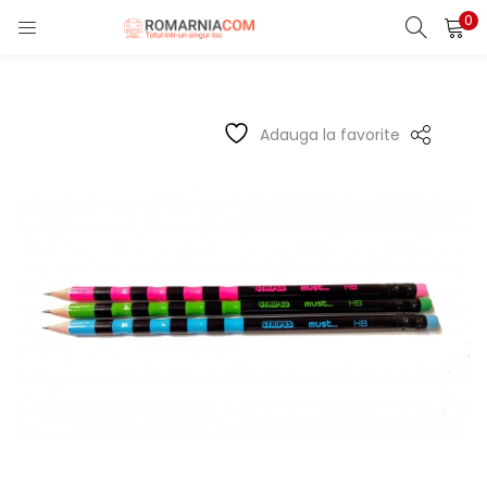
0
LOGIN
REGISTER
Enter your username and password to login.
Adauga la favorite
Remember me
Lost password?