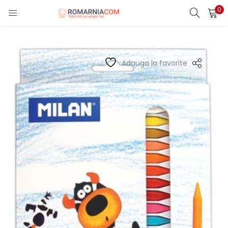
0
LOGIN
REGISTER
Enter your username and password to login.
Adauga la favorite
Remember me
Lost password?