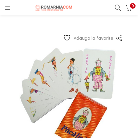
0
LOGIN
REGISTER
Enter your username and password to login.
Adauga la favorite
Remember me
Lost password?