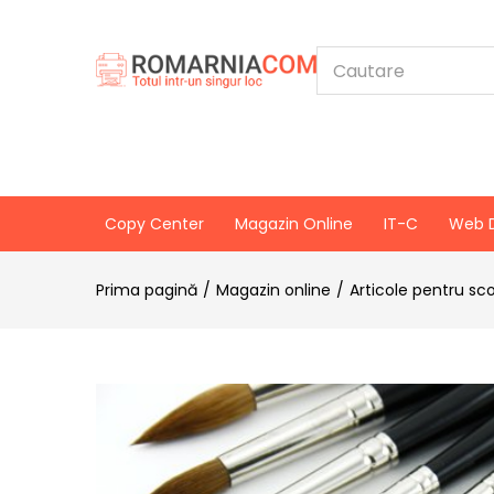
Copy Center
Magazin Online
IT-C
Web 
Prima pagină
Magazin online
Articole pentru sc