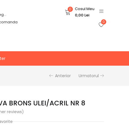
Cosul Meu
0
Login or Register
0,00
Lei
 comanda
0
ter
Anterior
Urmatorul
A BRONS ULEI/ACRIL NR 8
er reviews)
avorite