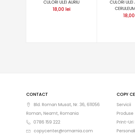
CULORI ULEI AURIU
CULORI ULEI
CERULEU
18,00
lei
18,0
CONTACT
COPY C
Bld. Roman Musat, Nr. 36, 611056
Servicii
Roman, Neamt, Romania
Produse
0786 159 222
Print-Uri
copycenter@romarnia.com
Personal