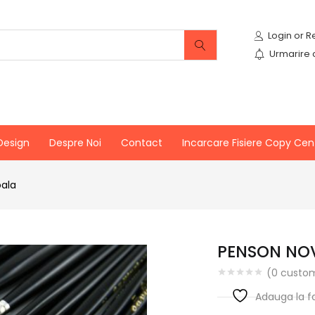
Urmarire
Design
Despre Noi
Contact
Incarcare Fisiere Copy Cen
oala
PENSON NOV
(
0
custom
Adauga la f