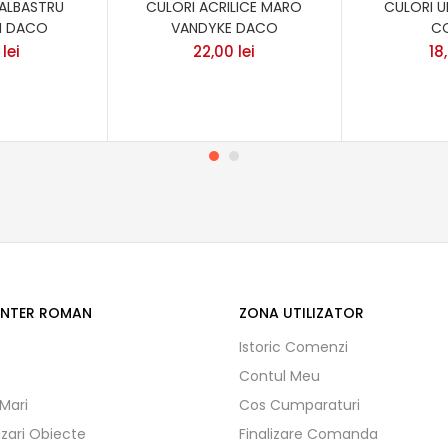
 ALBASTRU
CULORI ACRILICE MARO
CULORI U
M DACO
VANDYKE DACO
C
0
lei
22,00
lei
18
ENTER ROMAN
ZONA UTILIZATOR
Istoric Comenzi
Contul Meu
 Mari
Cos Cumparaturi
izari Obiecte
Finalizare Comanda