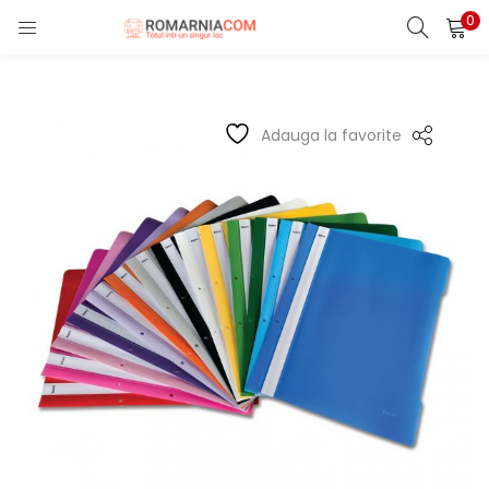
0
LOGIN
REGISTER
Enter your username and password to login.
Adauga la favorite
Remember me
Lost password?