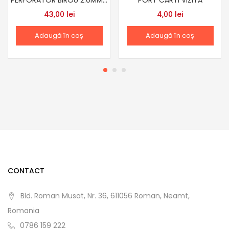
PERFORATOR BIROU 2.0MM HERLITZ DIF CUL
PORT CARTI VIZITA
43,00
lei
4,00
lei
Adaugă în coș
Adaugă în coș
CONTACT
Bld. Roman Musat, Nr. 36, 611056 Roman, Neamt,
Romania
0786 159 222