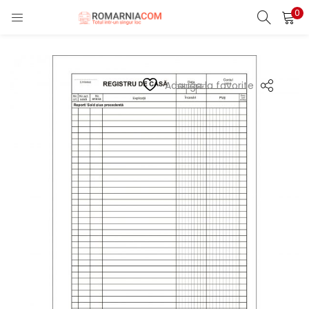
0
LOGIN
REGISTER
Enter your username and password to login.
Adauga la favorite
Remember me
Lost password?