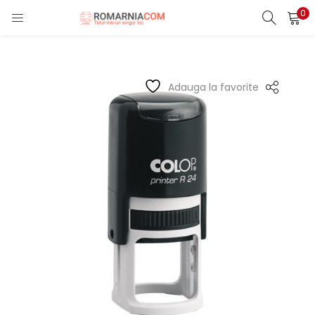
0
LOGIN
REGISTER
Enter your username and password to login.
Adauga la favorite
Remember me
Lost password?