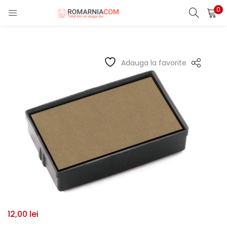
0
LOGIN
REGISTER
Enter your username and password to login.
Adauga la favorite
Remember me
Lost password?
12,00
lei