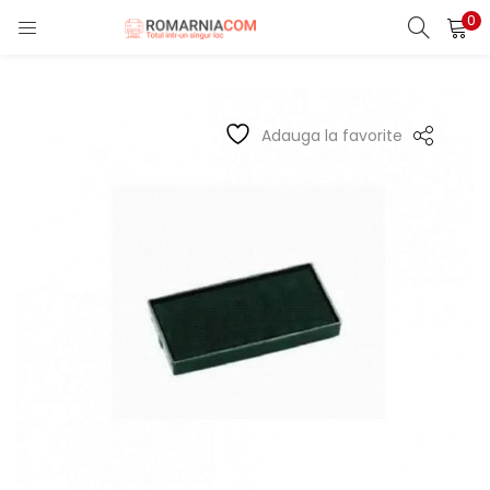
0
LOGIN
REGISTER
Enter your username and password to login.
Adauga la favorite
Remember me
Lost password?