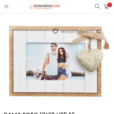
0
LOGIN
REGISTER
Enter your username and password to login.
Adauga la favorite
Remember me
Lost password?