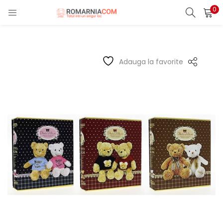
0
LOGIN
REGISTER
Enter your username and password to login.
Adauga la favorite
Remember me
Lost password?