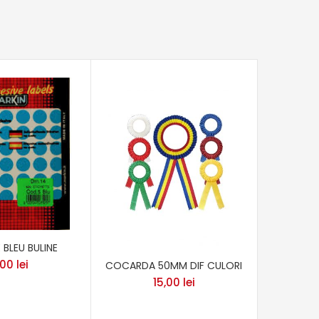
 BLEU BULINE
CANA PER
AMB
,00
lei
COCARDA 50MM DIF CULORI
15,00
lei