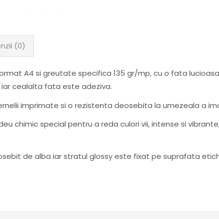
nzii (0)
rmat A4 si greutate specifica 135 gr/mp, cu o fata lucioasa 
 iar cealalta fata este adeziva.
nelii imprimate si o rezistenta deosebita la umezeala a imag
u chimic special pentru a reda culori vii, intense si vibrante
sebit de alba iar stratul glossy este fixat pe suprafata etic