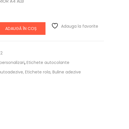
IOR A4 ALB
Adauga la favorite
ADAUGĂ ÎN COȘ
72
personalizari
,
Etichete autocolante
utoadezive, Etichete rola, Buline adezive