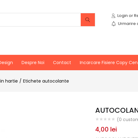
Urmarire
Design
Despre Noi
Contact
Incarcare Fisiere Copy Cen
in hartie
Etichete autocolante
AUTOCOLANT
(
0
custom
4,00
lei