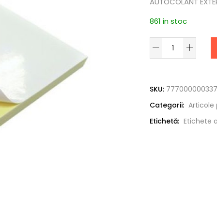
AUTOCOLANT EXTER
861 in stoc
Cantitate
AUTOCOLANT
Alternative:
EXTERIOR
A4
SKU:
77700000033
ALB
Categorii:
Articole 
Etichetă:
Etichete a