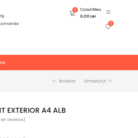
Cosul Meu
0
Login or Register
0,00
Lei
 comanda
0
ter
Anterior
Urmatorul
 EXTERIOR A4 ALB
er reviews)