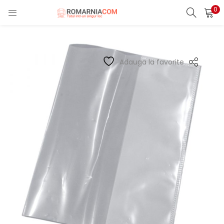
0
LOGIN
REGISTER
Enter your username and password to login.
Adauga la favorite
Remember me
Lost password?