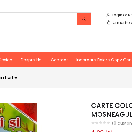
Urmarire
Design
Despre Noi
Contact
Incarcare Fisiere Copy Cen
in hartie
CARTE COLO
MOSNEAGUL
(
0
custom