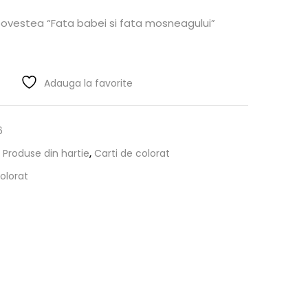
povestea “Fata babei si fata mosneagului”
Adauga la favorite
6
 Produse din hartie
,
Carti de colorat
olorat