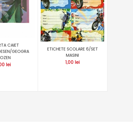
TA CAIET
VOCA
ETICHETE SCOLARE 6/SET
DESEN/GEOGRA
MASINI
ROZEN
1,00
lei
,00
lei