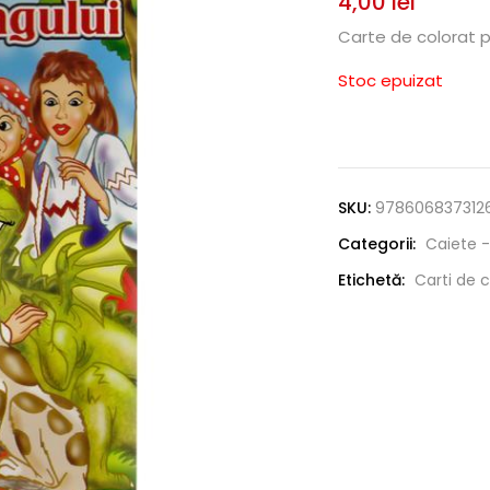
4,00
lei
Carte de colorat 
Stoc epuizat
SKU:
978606837312
Categorii:
Caiete -
Etichetă:
Carti de c