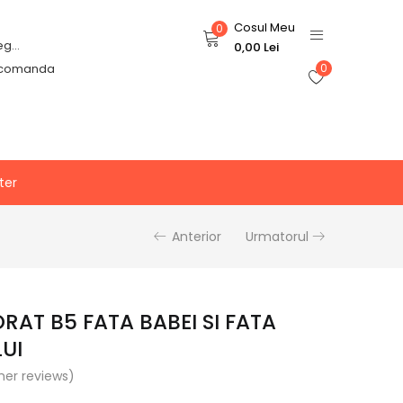
Cosul Meu
0
Login or Register
0,00
Lei
 comanda
0
ter
Anterior
Urmatorul
RAT B5 FATA BABEI SI FATA
UI
er reviews)