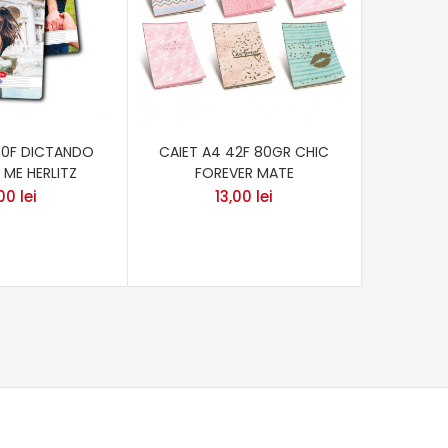
80F DICTANDO
CAIET A4 42F 80GR CHIC
VOCA
ME HERLITZ
FOREVER MATE
,00
lei
13,00
lei