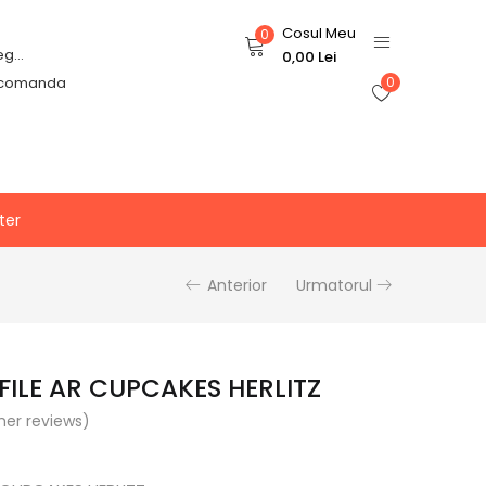
Cosul Meu
0
Login or Register
0,00
Lei
 comanda
0
ter
Anterior
Urmatorul
FILE AR CUPCAKES HERLITZ
er reviews)