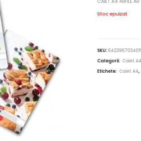
CAIET A4 48FILE A
Stoc epuizat
SKU:
642396703401
Categorii:
Caiet A
Etichete:
Caiet A4
,