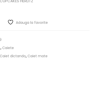
R CUPCAKES HERLITZ
Adauga la favorite
9
4
,
Caiete
Caiet dictando
,
Caiet mate