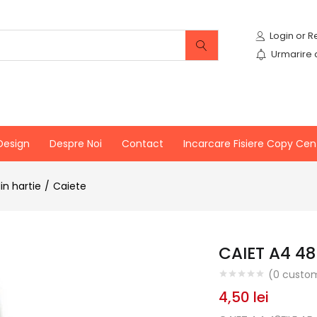
Urmarire
Design
Despre Noi
Contact
Incarcare Fisiere Copy Cen
in hartie
Caiete
CAIET A4 48
(
0
custom
4,50
lei