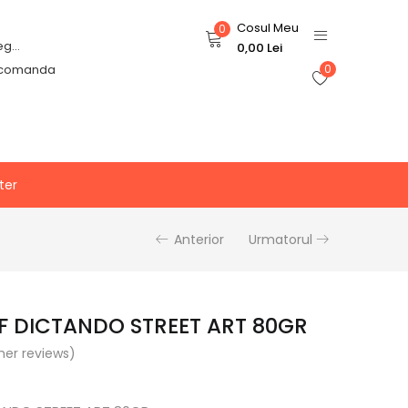
Cosul Meu
0
Login or Register
0,00
Lei
 comanda
0
ter
Anterior
Urmatorul
2F DICTANDO STREET ART 80GR
er reviews)