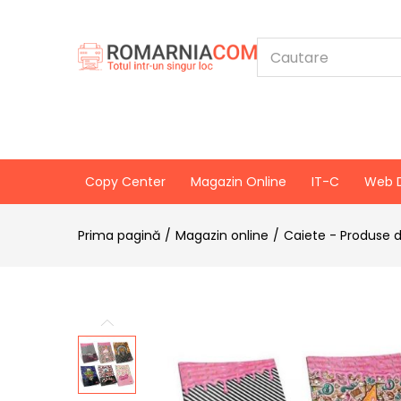
Copy Center
Magazin Online
IT-C
Web 
Prima pagină
Magazin online
Caiete - Produse d