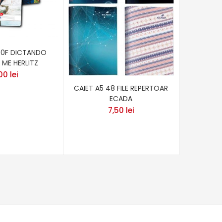
80F DICTANDO
CAI
ME HERLITZ
,00
lei
CAIET A5 48 FILE REPERTOAR
ECADA
7,50
lei