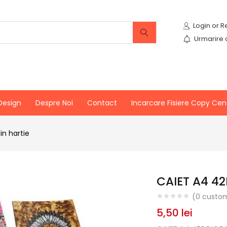
Urmarire
Design
Despre Noi
Contact
Incarcare Fisiere Copy Cen
in hartie
CAIET A4 4
(
0
custom
5,50
lei