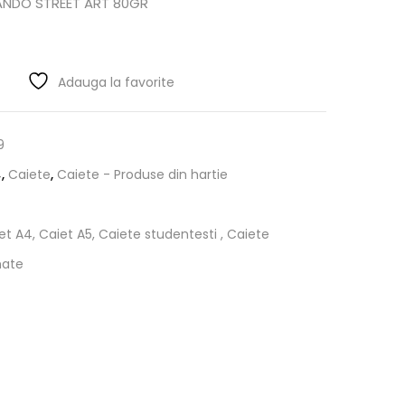
TANDO STREET ART 80GR
Adauga la favorite
9
4
,
Caiete
,
Caiete - Produse din hartie
et A4, Caiet A5, Caiete studentesti , Caiete
mate