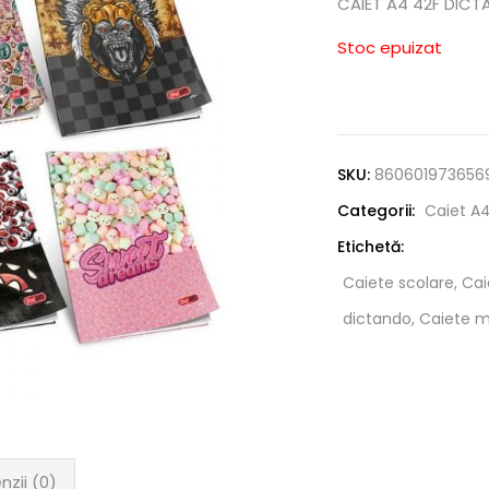
CAIET A4 42F DIC
Stoc epuizat
SKU:
860601973656
Categorii:
Caiet A
Etichetă:
Caiete scolare, Cai
dictando, Caiete 
nzii (0)