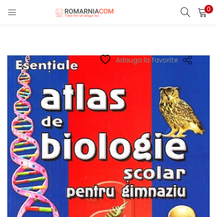
0
LOGIN
REGISTER
Enter your username and password to login.
Adauga la favorite
Remember me
Lost password?