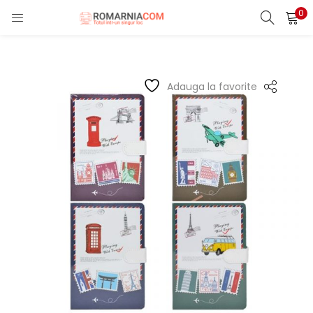
0
LOGIN
REGISTER
Enter your username and password to login.
Adauga la favorite
Remember me
Lost password?