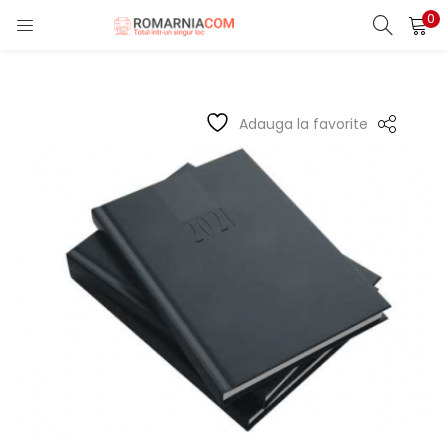
0
LOGIN
REGISTER
Enter your username and password to login.
Adauga la favorite
Remember me
Lost password?