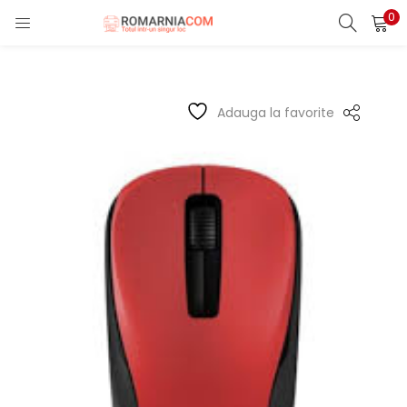
0
LOGIN
REGISTER
Enter your username and password to login.
Adauga la favorite
Remember me
Lost password?