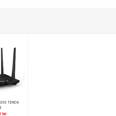
LESS TENDA
8
0
lei