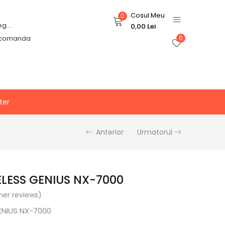
Cosul Meu
0
Login or Register
0,00
Lei
 comanda
0
ter
Anterior
Urmatorul
LESS GENIUS NX-7000
er reviews)
ENIUS NX-7000