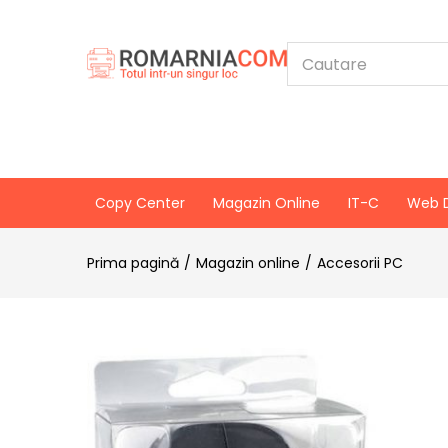
Copy Center
Magazin Online
IT-C
Web 
Prima pagină
Magazin online
Accesorii PC