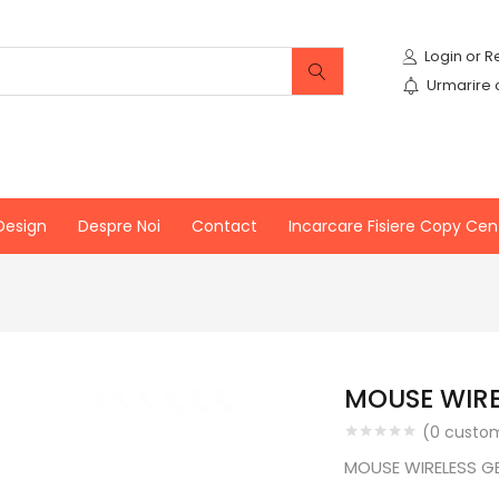
Urmarire
Design
Despre Noi
Contact
Incarcare Fisiere Copy Cen
MOUSE WIRE
(
0
custom
MOUSE WIRELESS G