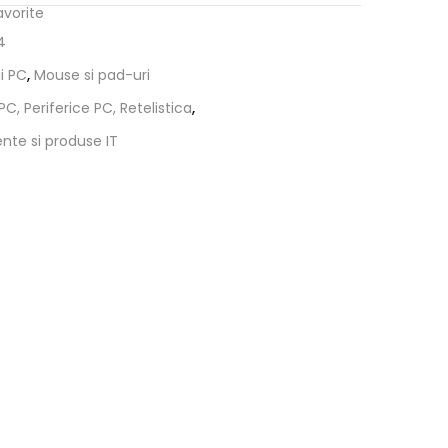
avorite
4
i PC
,
Mouse si pad-uri
PC, Periferice PC, Retelistica
,
nte si produse IT