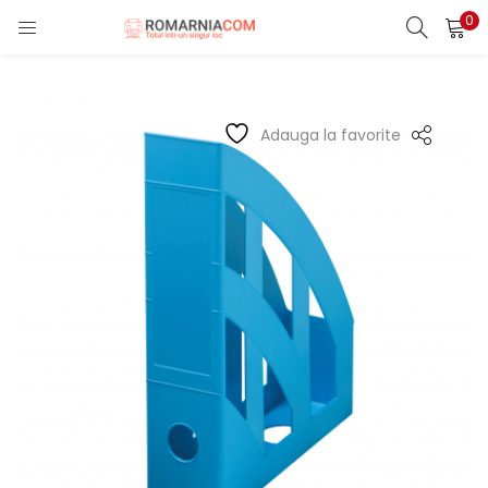
0
LOGIN
REGISTER
Enter your username and password to login.
Adauga la favorite
Remember me
Lost password?