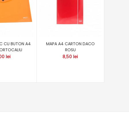
IC CU BUTON A4
MAPA A4 CARTON DACO
FOLIE P
ORTOCALIU
ROSU
,00
lei
8,50
lei