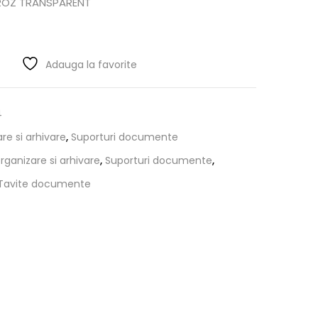
ROZ TRANSPARENT
Adauga la favorite
4
re si arhivare
,
Suporturi documente
organizare si arhivare
,
Suporturi documente
,
Tavite documente