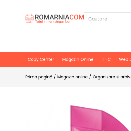
Copy Center
Magazin Online
IT-C
Web 
Prima pagină
Magazin online
Organizare si arhi