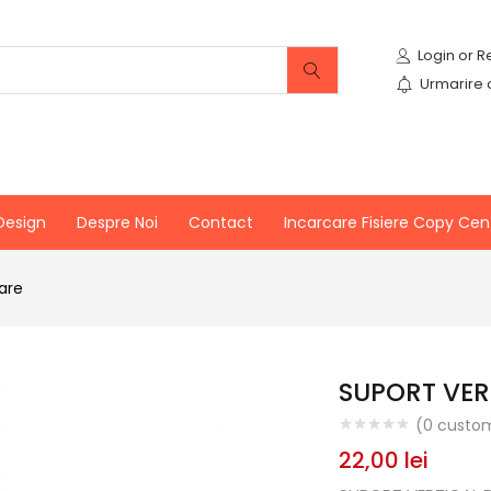
Urmarire
Design
Despre Noi
Contact
Incarcare Fisiere Copy Cen
vare
SUPORT VER
(
0
custom
22,00
lei