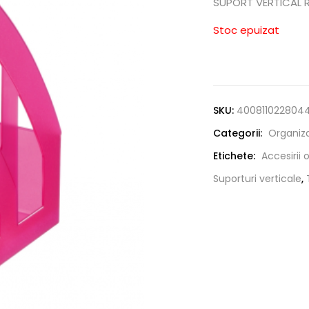
SUPORT VERTICAL 
Stoc epuizat
SKU:
400811022804
Categorii:
Organiza
Etichete:
Accesirii 
Suporturi verticale
,