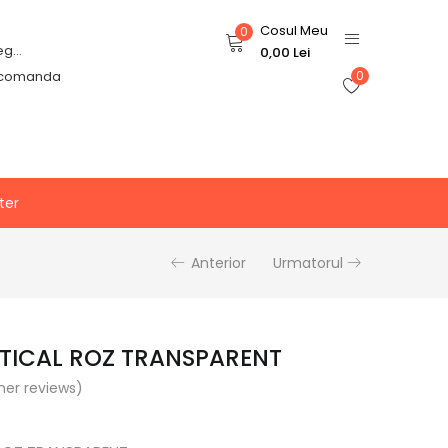
Cosul Meu
0
Login or Register
0,00
Lei
 comanda
0
ter
Anterior
Urmatorul
TICAL ROZ TRANSPARENT
er reviews)