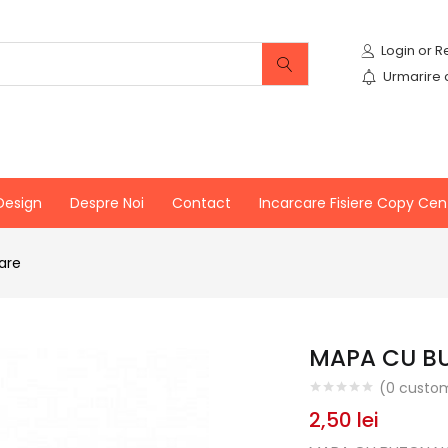
Urmarire
Design
Despre Noi
Contact
Incarcare Fisiere Copy Cen
vare
MAPA CU B
(
0
custom
2,50
lei