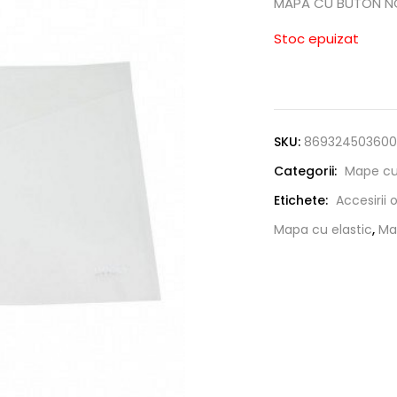
MAPA CU BUTON N
Stoc epuizat
SKU:
86932450360
Categorii:
Mape cu
Etichete:
Accesirii 
Mapa cu elastic
,
Ma