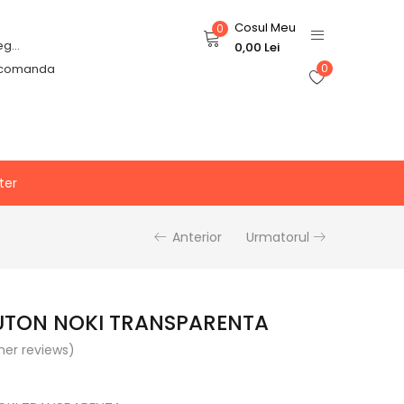
Cosul Meu
0
Login or Register
0,00
Lei
 comanda
0
ter
Anterior
Urmatorul
UTON NOKI TRANSPARENTA
er reviews)