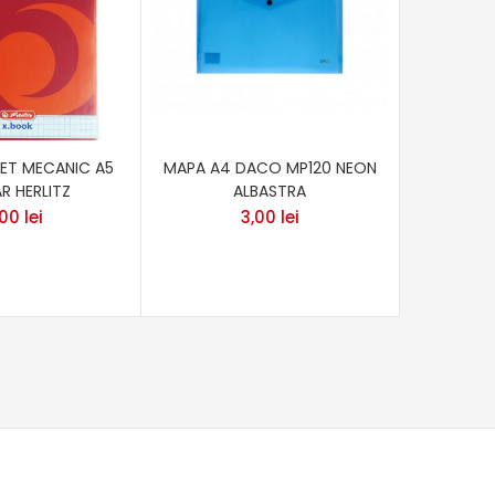
IET MECANIC A5
MAPA A4 DACO MP120 NEON
CUTIE AR
AR HERLITZ
ALBASTRA
,00
lei
3,00
lei