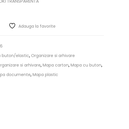
OKI TRANSPARENTA
Adauga la favorite
06
 buton/elastic
,
Organizare si arhivare
organizare si arhivare
,
Mapa carton
,
Mapa cu buton
,
pa documente
,
Mapa plastic