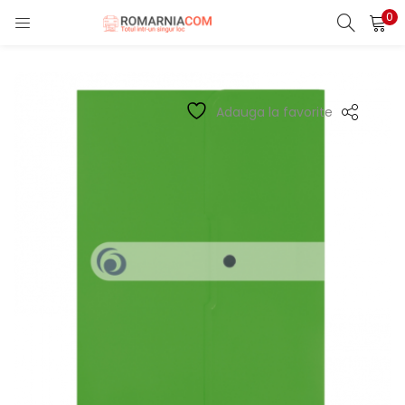
0
LOGIN
REGISTER
Enter your username and password to login.
Adauga la favorite
Remember me
Lost password?