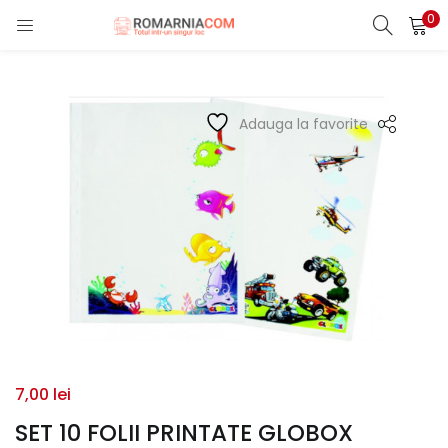
0
LOGIN
REGISTER
Enter your username and password to login.
Adauga la favorite
Remember me
Lost password?
7,00
lei
SET 10 FOLII PRINTATE GLOBOX