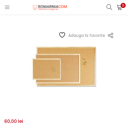
0
LOGIN
REGISTER
Enter your username and password to login.
Adauga la favorite
Remember me
Lost password?
60,00
lei