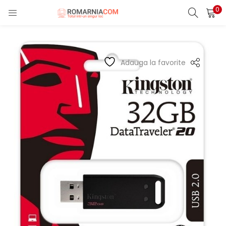
0
LOGIN
REGISTER
Enter your username and password to login.
Adauga la favorite
Remember me
Lost password?