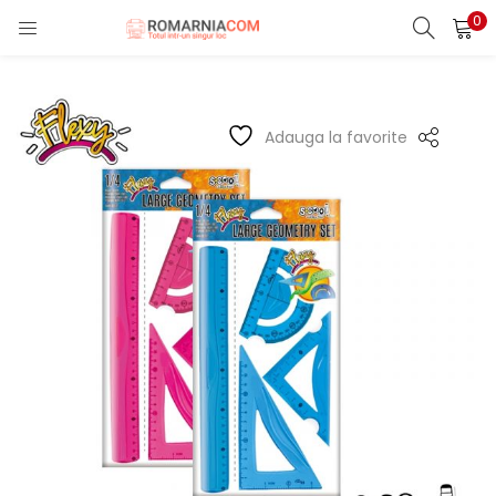
0
LOGIN
REGISTER
Enter your username and password to login.
Adauga la favorite
Remember me
Lost password?