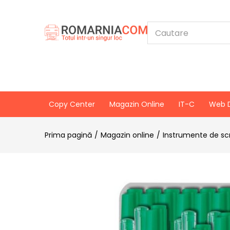
Copy Center
Magazin Online
IT-C
Web 
Prima pagină
Magazin online
Instrumente de scr