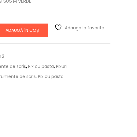
S 505 M VERDE
Adauga la favorite
ADAUGĂ ÎN COȘ
42
nte de scris
,
Pix cu pasta
,
Pixuri
strumente de scris, Pix cu pasta