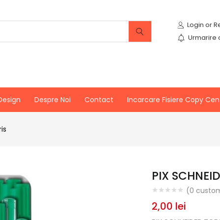
Urmarire
Design
Despre Noi
Contact
Incarcare Fisiere Copy Cen
is
PIX SCHNEI
(
0
custom
2,00
lei