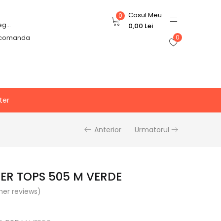
Cosul Meu
0
Login or Register
0,00
Lei
 comanda
0
ter
Anterior
Urmatorul
DER TOPS 505 M VERDE
er reviews)