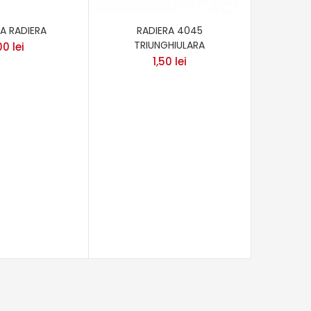
A RADIERA
RADIERA 4045
CREI
TRIUNGHIULARA
PELI
,00
lei
1,50
lei