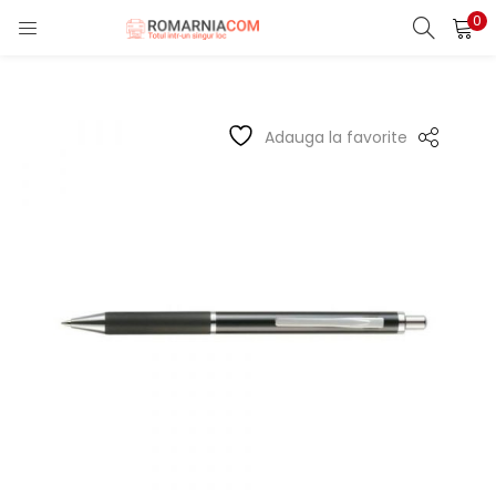
0
LOGIN
REGISTER
Enter your username and password to login.
Adauga la favorite
Remember me
Lost password?