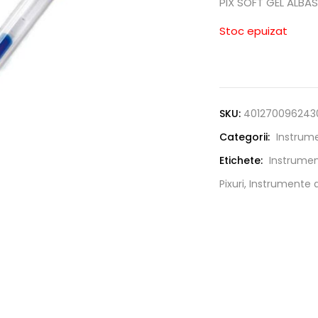
PIX SOFT GEL ALBA
Stoc epuizat
SKU:
401270096243
Categorii:
Instrume
Etichete:
Instrument
Pixuri, Instrumente d