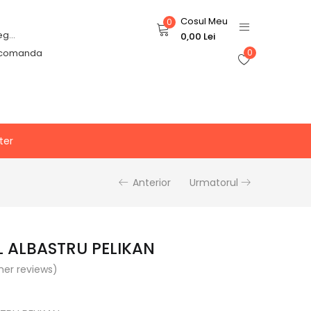
Cosul Meu
0
Login or Register
0,00
Lei
 comanda
0
ter
Anterior
Urmatorul
L ALBASTRU PELIKAN
er reviews)