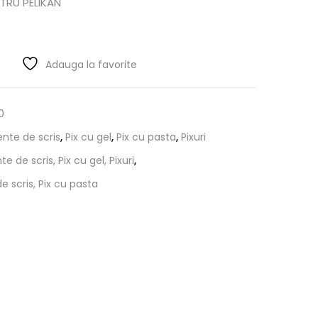
STRU PELIKAN
Adauga la favorite
0
nte de scris
,
Pix cu gel
,
Pix cu pasta
,
Pixuri
e de scris, Pix cu gel, Pixuri
,
e scris, Pix cu pasta