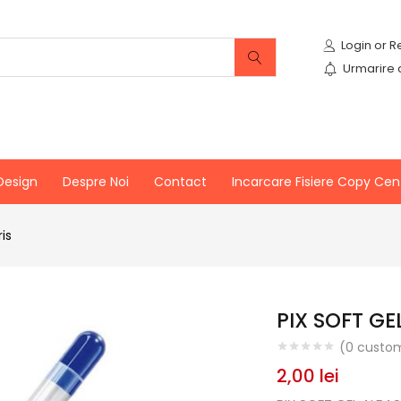
Urmarire
Design
Despre Noi
Contact
Incarcare Fisiere Copy Cen
is
PIX SOFT GE
(
0
custom
2,00
lei