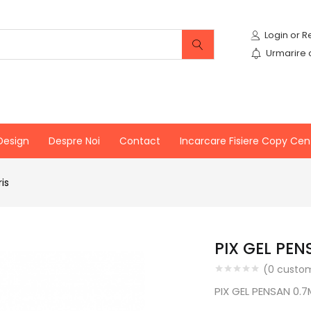
Urmarire
Design
Despre Noi
Contact
Incarcare Fisiere Copy Cen
is
PIX GEL PE
(
0
custom
PIX GEL PENSAN 0.