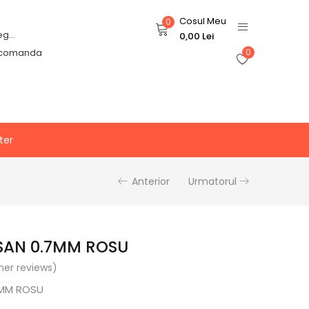
Cosul Meu
0
Login or Register
0,00
Lei
 comanda
0
ter
Anterior
Urmatorul
NSAN 0.7MM ROSU
er reviews)
7MM ROSU