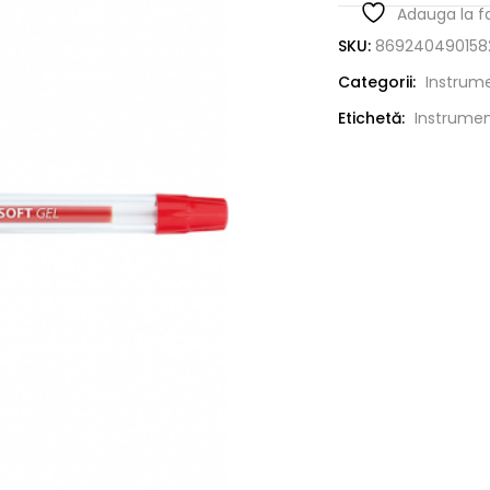
Adauga la f
SKU:
869240490158
Categorii:
Instrume
Etichetă:
Instrument