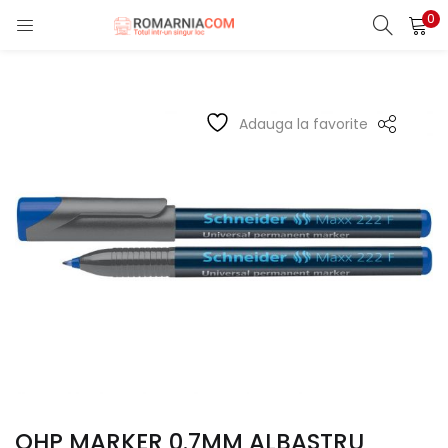
0
LOGIN
REGISTER
Enter your username and password to login.
Adauga la favorite
Remember me
Lost password?
OHP MARKER 0.7MM ALBASTRU