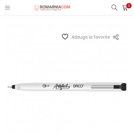
0
LOGIN
REGISTER
Enter your username and password to login.
Adauga la favorite
Remember me
Lost password?