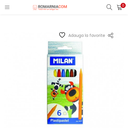
0
LOGIN
REGISTER
Enter your username and password to login.
Adauga la favorite
Remember me
Lost password?