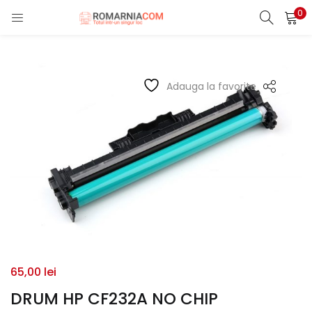
0
LOGIN
REGISTER
Enter your username and password to login.
Adauga la favorite
Remember me
Lost password?
65,00
lei
DRUM HP CF232A NO CHIP