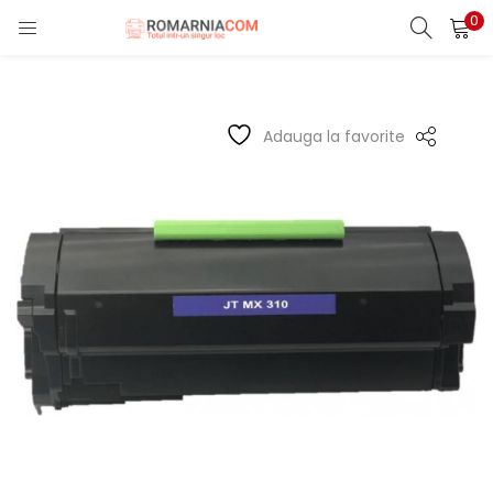
0
LOGIN
REGISTER
Enter your username and password to login.
Adauga la favorite
Remember me
Lost password?