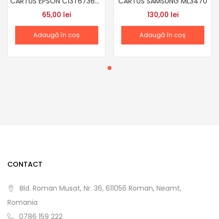
CARTUS EPSON C13T67364A10 70ML L800 OEM LIGHT MAGENTA
CARTUS SAMSUNG ML3470
65,00
lei
130,00
lei
Adaugă în coș
Adaugă în coș
CONTACT
Bld. Roman Musat, Nr. 36, 611056 Roman, Neamt,
Romania
0786 159 222